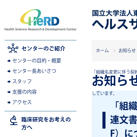
センターのご紹介
ホーム
お知らせ
センターの目的・概要
センター長あいさつ
「組織名変更に伴う契
お知ら
スタッフ
支援の内容
しています。
アクセス
「組
連文書
臨床研究をお考えの
方へ
F）に